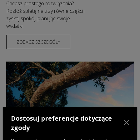
Chcesz prostego rozwiązania?
Rozłóż spłatę na trzy równe części i
zyskaj spokój, planując swoje
wydatki.
ZOBACZ SZCZEGÓŁY
Dostosuj preferencje dotyczące
zgody