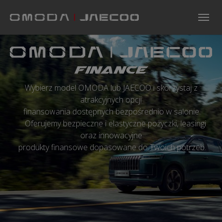
Skip to main navigation
Skip to main content
Skip to page footer
Wybierz model OMODA lub JAECOO i skorzystaj z
atrakcyjnych opcji
finansowania dostępnych bezpośrednio w salonie.
Oferujemy bezpieczne i elastyczne pożyczki, leasingi
oraz innowacyjne
produkty finansowe dopasowane do Twoich potrzeb.