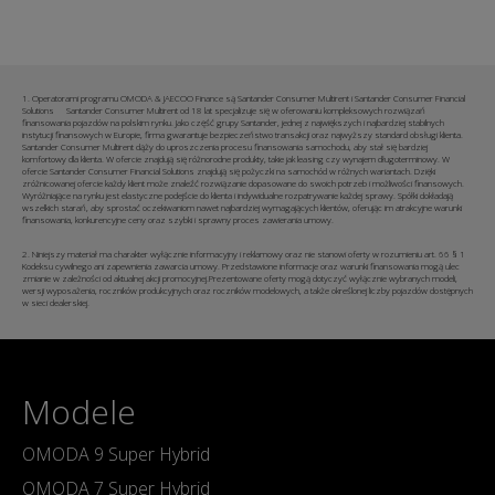
1. Operatorami programu OMODA & JAECOO Finance są Santander Consumer Multirent i Santander Consumer Financial
Solutions Santander Consumer Multirent od 18 lat specjalizuje się w oferowaniu kompleksowych rozwiązań
finansowania pojazdów na polskim rynku. Jako część grupy Santander, jednej z największych i najbardziej stabilnych
instytucji finansowych w Europie, firma gwarantuje bezpieczeństwo transakcji oraz najwyższy standard obsługi klienta.
Santander Consumer Multirent dąży do uproszczenia procesu finansowania samochodu, aby stał się bardziej
komfortowy dla klienta. W ofercie znajdują się różnorodne produkty, takie jak leasing czy wynajem długoterminowy. W
ofercie Santander Consumer Financial Solutions znajdują się pożyczki na samochód w różnych wariantach. Dzięki
zróżnicowanej ofercie każdy klient może znaleźć rozwiązanie dopasowane do swoich potrzeb i możliwości finansowych.
Wyróżniające na rynku jest elastyczne podejście do klienta i indywidualne rozpatrywanie każdej sprawy. Spółki dokładają
wszelkich starań, aby sprostać oczekiwaniom nawet najbardziej wymagających klientów, oferując im atrakcyjne warunki
finansowania, konkurencyjne ceny oraz szybki i sprawny proces zawierania umowy.
2. Niniejszy materiał ma charakter wyłącznie informacyjny i reklamowy oraz nie stanowi oferty w rozumieniu art. 66 § 1
Kodeksu cywilnego ani zapewnienia zawarcia umowy. Przedstawione informacje oraz warunki finansowania mogą ulec
zmianie w zależności od aktualnej akcji promocyjnej.Prezentowane oferty mogą dotyczyć wyłącznie wybranych modeli,
wersji wyposażenia, roczników produkcyjnych oraz roczników modelowych, a także określonej liczby pojazdów dostępnych
w sieci dealerskiej.
Modele
OMODA 9 Super Hybrid
OMODA 7 Super Hybrid