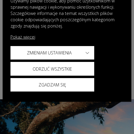
Używamy plików cookie, aby pomóc użytkownikom w
sprawnej nawigacji i wykonywaniu określonych funkcji.
Pożyczka z ratą balonową
Szczegółowe informacje na temat wszystkich plików
Ciesz się nowym autem już teraz,
cookie odpowiadających poszczególnym kategoriom
zgody znajdują się poniżej.
nie martwiąc się o wysokie
miesięczne raty.
Pokaż więcej
ZMIENIAM USTAWIENIA
ZOBACZ SZCZEGÓŁY
ODRZUĆ WSZYSTKIE
ZGADZAM SIĘ