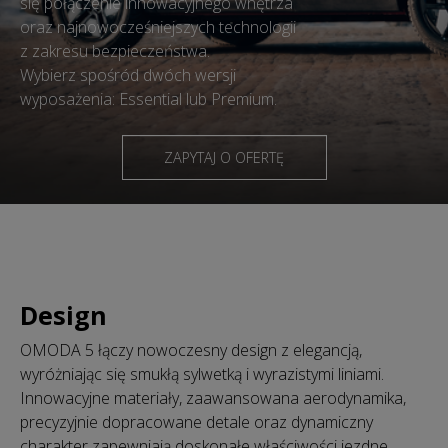
się połączenie innowacyjnego wnętrza
oraz najnowocześniejszych technologii
z zakresu bezpieczeństwa.
Wybierz spośród dwóch wersji
wyposażenia: Essential lub Premium.
ZAPYTAJ O OFERTĘ
Design
OMODA 5 łączy nowoczesny design z elegancją,
wyróżniając się smukłą sylwetką i wyrazistymi liniami.
Innowacyjne materiały, zaawansowana aerodynamika,
precyzyjnie dopracowane detale oraz dynamiczny
charakter zapewniają doskonałe właściwości jezdne.