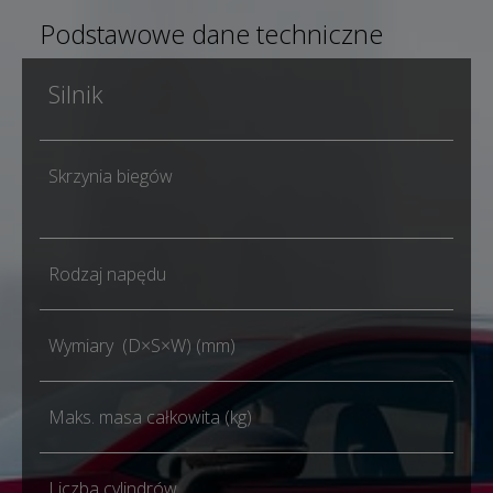
Podstawowe dane techniczne
Silnik
1.6
Skrzynia biegów
Aut
dwu
Rodzaj napędu
FW
Wymiary (D×S×W) (mm)
444
Maks. masa całkowita (kg)
184
Liczba cylindrów
4