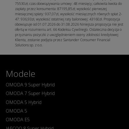
75530zł; czas obowiązywania umowy: 48 miesięcy; całkowita kwota do
zapłaty przez konsumenta: 87195,85zł; wysokość pierwszej
miesięcznej spłaty: 937,07zł, wysokość miesięcznych równych spłat 2-
47: 936,93zł, wysokość ostatniej raty balonowej: 43160zł. Propozycja
obowiązuje od 01.07.2026 do 31.08.2026 Niniejsza propozycja nie jest
ofertą w rozumieniu art. 66 Kodeksu Cywilnego. Ostateczna decyzja o
przyznaniu pożyczki z uwzględnieniem oceny zdolności kredytowej
Klienta, zostanie podjęta przez Santander Consumer Financial
Solutions sp. z o.o.
Modele
OMODA 9 Super Hybrid
OMODA 7 Super Hybrid
OMODA 5 Hybrid
OMODA 5
OMODA E5
JAECOO 8 Super Hybrid