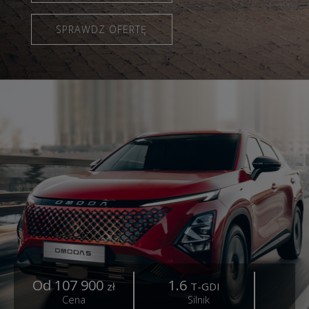
SPRAWDZ OFERTĘ
Od 107 900
1.6
1
zł
T-GDI
Cena
Silnik