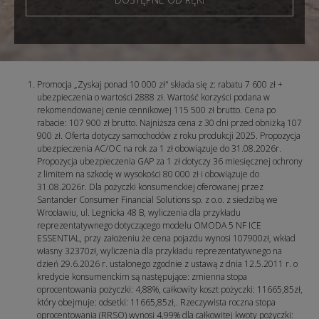
Promocja „Zyskaj ponad 10 000 zł" składa się z: rabatu 7 600 zł +
ubezpieczenia o wartości 2888 zł. Wartość korzyści podana w
rekomendowanej cenie cennikowej 115 500 zł brutto. Cena po
rabacie: 107 900 zł brutto. Najniższa cena z 30 dni przed
obniżką 107
900 zł. Oferta dotyczy samochodów z roku produkcji 2025. Propozycja
ubezpieczenia AC/OC na rok za 1 zł obowiązuje do 31.08.2026r.
Propozycja ubezpieczenia GAP za 1 zł dotyczy 36 miesięcznej ochrony
z limitem na szkodę w wysokości 80 000 zł i obowiązuje do
31.08.2026r. Dla pożyczki konsumenckiej oferowanej przez
Santander Consumer Financial Solutions sp. z o.o. z siedzibą we
Wrocławiu, ul. Legnicka 48 B, wyliczenia dla przykładu
reprezentatywnego dotyczącego modelu OMODA 5 NF ICE
ESSENTIAL, przy założeniu że cena pojazdu wynosi 107900zł, wkład
własny 32370zł, wyliczenia dla przykładu reprezentatywnego na
dzień 29.6.2026 r. ustalonego zgodnie z ustawą z dnia 12.5.2011 r. o
kredycie konsumenckim są następujące: zmienna stopa
oprocentowania pożyczki: 4,88%, całkowity koszt pożyczki: 11665,85zł,
który obejmuje: odsetki: 11665,85zł,. Rzeczywista roczna stopa
oprocentowania (RRSO) wynosi 4,99% dla całkowitej kwoty pożyczki: