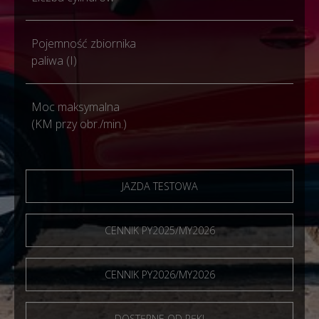
Pojemność zbiornika
51
paliwa (I)
Moc maksymalna
147
(KM przy obr./min.)
JAZDA TESTOWA
CENNIK PY2025/MY2026
CENNIK PY2026/MY2026
DOSTĘPNE OD RĘKI