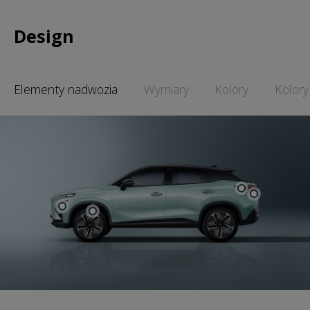
Design
Elementy nadwozia
Wymiary
Kolory
Kolory