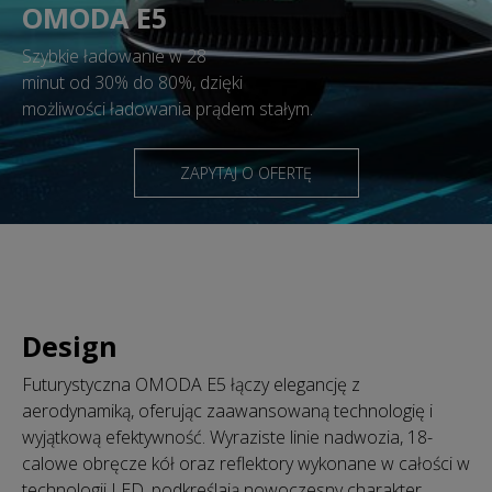
OMODA E5
Szybkie ładowanie w 28
minut od 30% do 80%, dzięki
możliwości ładowania prądem stałym.
ZAPYTAJ O OFERTĘ
Design
Futurystyczna OMODA E5 łączy elegancję z
aerodynamiką, oferując zaawansowaną technologię i
wyjątkową efektywność. Wyraziste linie nadwozia, 18-
calowe obręcze kół oraz reflektory wykonane w całości w
technologii LED, podkreślają nowoczesny charakter