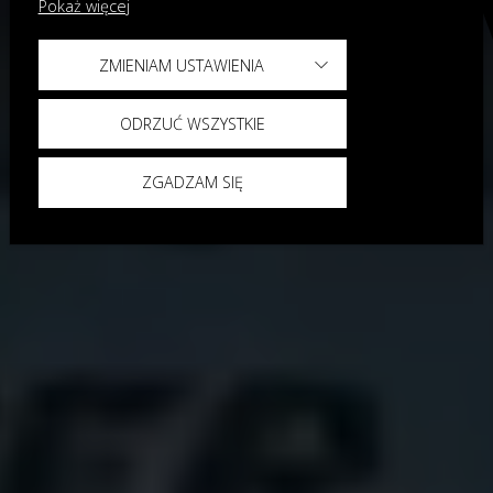
Pokaż więcej
ZMIENIAM USTAWIENIA
ODRZUĆ WSZYSTKIE
ZGADZAM SIĘ