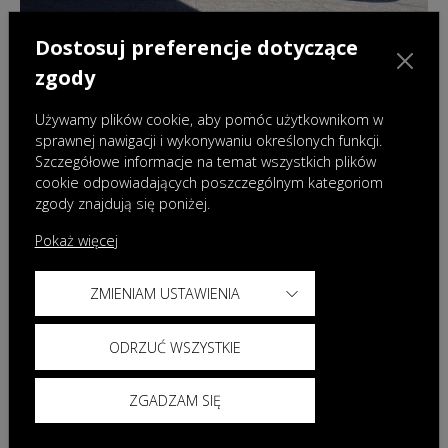
Dostosuj preferencje dotyczące
28.07.2026
|
Aktualności
zgody
Nowa OMODA 9 Super Hybrid Exclusive
Black – flagowy model w ekskluzywnej
Używamy plików cookie, aby pomóc użytkownikom w
odsłonie
sprawnej nawigacji i wykonywaniu określonych funkcji.
Szczegółowe informacje na temat wszystkich plików
cookie odpowiadających poszczególnym kategoriom
zgody znajdują się poniżej.
Pokaż więcej
ZMIENIAM USTAWIENIA
ODRZUĆ WSZYSTKIE
ZGADZAM SIĘ