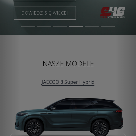
DOWIEDZ SIĘ WIĘCEJ
DOWIEDZ SIĘ WIĘCEJ
NASZE MODELE
JAECOO 8 Super Hybrid