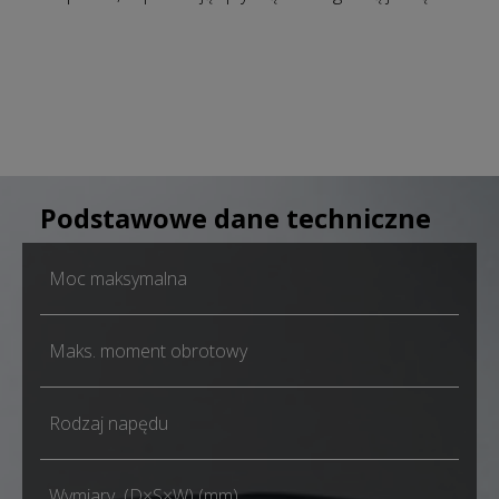
Podstawowe dane techniczne
Moc maksymalna
Maks. moment obrotowy
Rodzaj napędu
Wymiary (D×S×W) (mm)