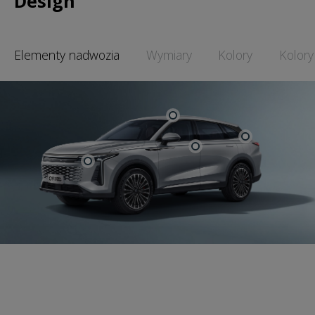
Design
Elementy nadwozia
Wymiary
Kolory
Kolory