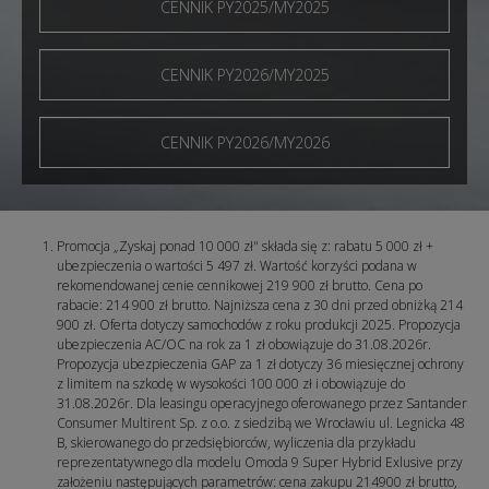
CENNIK PY2025/MY2025
CENNIK PY2026/MY2025
CENNIK PY2026/MY2026
Promocja „Zyskaj ponad 10 000 zł" składa się z: rabatu 5 000 zł +
ubezpieczenia o wartości 5 497 zł. Wartość korzyści podana w
rekomendowanej cenie cennikowej 219 900 zł brutto. Cena po
rabacie: 214 900 zł brutto. Najniższa cena z 30 dni przed obniżką 214
900 zł. Oferta dotyczy samochodów z roku produkcji 2025. Propozycja
ubezpieczenia AC/OC na rok za 1 zł obowiązuje do 31.08.2026r.
Propozycja ubezpieczenia GAP za 1 zł dotyczy 36 miesięcznej ochrony
z limitem na szkodę w wysokości 100 000 zł i obowiązuje do
31.08.2026r. Dla leasingu operacyjnego oferowanego przez Santander
Consumer Multirent Sp. z o.o. z siedzibą we Wrocławiu ul. Legnicka 48
B, skierowanego do przedsiębiorców, wyliczenia dla przykładu
reprezentatywnego dla modelu Omoda 9 Super Hybrid Exlusive przy
założeniu następujących parametrów: cena zakupu 214900 zł brutto,