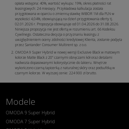
opłata wstępna: 40%, wartość wykupu: 19%, okres płatności rat
leasingowych: 24 miesięcy. Przykładowa kalkulacja została
przygotowana w oparciu o zmienną stawkę WIBOR 1M dla PLN w
wysokości 4,04%, obowiązującą na dzień przygotowania oferty tj.
02.01.2026 r. Propozycja obowiązuje od 01.04.2026 do 31.08.2026.
Niniejsza propozycja nie jest ofertą w rozumieniu art. 66 Kodeksu
Cywilnego. Ostateczna decyzja o przyznaniu leasingu z
uwzględnieniem oceny zdolności kredytowej Klienta, zostanie podjęta
przez Santander Consumer Multirent sp. z o.o.
OMODA 9 Super Hybrid w nowej wersji Exclusive Black w matowym
kolorze Matte Black z 20” czarnymi obręczami kół oraz detalami
nadwozia dopasowanymi kolorystycznie do lakieru. Wnętrze
wykończono czarną tapicerką z naturalnej skóry oraz podsufitką w
czarnym kolorze. W wyższej cenie: 224 900 zł brutto.
Modele
OMODA 9 Super Hybrid
OMODA 7 Super Hybrid