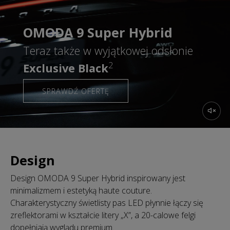
OMODA 9 Super Hybrid
Teraz także w wyjątkowej odsłonie
2
Exclusive Black
SPRAWDŹ OFERTĘ
Design
Design OMODA 9 Super Hybrid inspirowany jest
minimalizmem i estetyką haute couture.
Charakterystyczny świetlisty pas LED płynnie łączy się
zreflektorami w kształcie litery „X”, a 20-calowe felgi
dopełniają wyglądu premium.