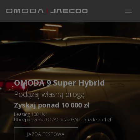
Skip to main navigation
Skip to main content
Skip to page footer
OMODA 9 Super Hybrid
Podążaj własną drogą
Zyskaj ponad 10 000 zł
Leasing 100,1%1
1
Ubezpieczenia OC/AC oraz GAP – każde za 1 zł
JAZDA TESTOWA