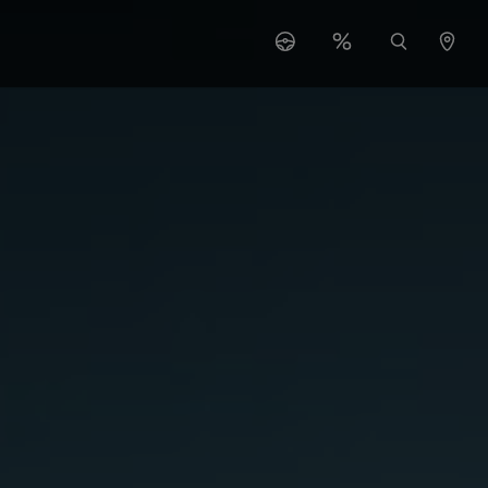
"Serwis"
ubmenu for "O nas"