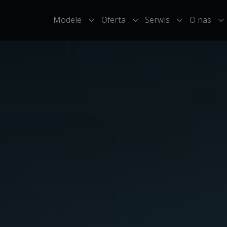
Modele
Oferta
Serwis
O nas
Submenu for "Modele"
Submenu for "Oferta"
Submenu for 
S